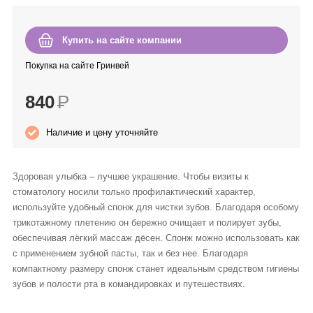
Anny Rey
Купить на сайте компании
Intilia
Покупка на сайте Гринвей
Happy Dew
840
Р
Enjoy Care
Наличие и цену уточняйте
Green Minds
Здоровая улыбка – лучшее украшение. Чтобы визиты к
стоматологу носили только профилактический характер,
используйте удобный спонж для чистки зубов. Благодаря особому
трикотажному плетению он бережно очищает и полирует зубы,
обеспечивая лёгкий массаж дёсен. Спонж можно использовать как
с применением зубной пасты, так и без нее. Благодаря
компактному размеру спонж станет идеальным средством гигиены
зубов и полости рта в командировках и путешествиях.