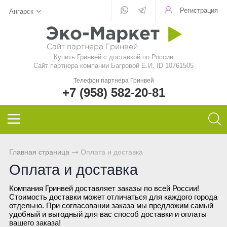
Регистрация
Ангарск
Для стекла
Для стирки
Шампунь
Шампуни
БАД
Функциональные чаи
Aquamagic
Купить Гринвей c доставкой по России
Для посуды
Чистящие средства
Кондиционер для волос
Кондиционер для волос
Природный сорбент
Ежедневные чаи
Aquamatic
Сайт партнера компании Багровой Е.И. ID 10761505
Телефон партнера Гринвей
Авто
Швабры
Натуральное мыло
Натуральное мыло
Восстанавливающий гель
Функциональные напитки
Biotrim
+7 (958) 582-20-81
Инволвер
Текстиль
Минеральная косметика
Зубная паста и порошок
Фульвовые кислоты
Чай дыхательный
Sharme
Универсальные салфетки
Для посудомоечной машины
Уходовая косметика
Дезодоранты для тела
Функциональные чаи
Очищающий чай
Sharme-essential
Главная страница
Оплата и доставка
Для чистки зубов
Декоративная косметика
Спонжи для зубов
Функциональные напитки
Женский чай
Welllab
Оплата и доставка
Компания Гринвей доставляет заказы по всей России!
Для очков
Маски и бустер
Средства женской гигиены
Функциональное питание
Мужской чай
Hemp
Стоимость доставки может отличаться для каждого города
отдельно. При согласовании заказа мы предложим самый
удобный и выгодный для вас способ доставки и оплаты
Для детей
Эфирные масла
Функциональные леденцы
Чай для похудения
Foet
вашего заказа!