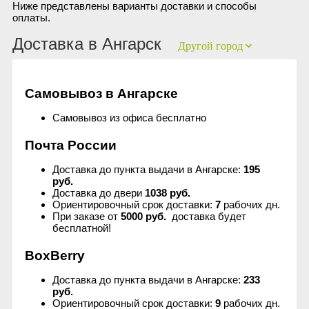
Ниже представлены варианты доставки и способы
оплаты.
Сыворотки
Спрей для носа / полости рта
Чай в пакетиках
Teavitall
Доставка в Ангарск
Другой город
Текстиль
Эфирные масла
Nice Code
Детская косметика
Ecopam
Самовывоз в Ангарске
Самовывоз из офиса бесплатно
Солнцезащитный крем
Balancer
Почта России
Духи
Igen
Доставка до пункта выдачи в Ангарске:
195
руб.
Revitall
Доставка до двери
1038 руб.
Ориентировочный срок доставки:
7
рабочих дн.
При заказе от
5000 руб.
доставка будет
Green Fiber
бесплатной!
BoxBerry
Healthberry
Доставка до пункта выдачи в Ангарске:
233
руб.
Totty
Ориентировочный срок доставки:
9
рабочих дн.