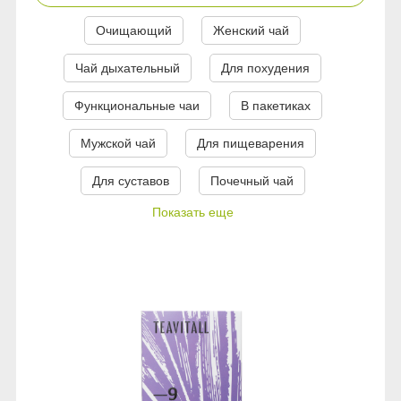
Сыворотки
Спрей для носа / полости рта
Чай в пакетиках
Teavitall
Очищающий
Женский чай
Текстиль
Эфирные масла
Nice Code
Чай дыхательный
Для похудения
Функциональные чаи
В пакетиках
Детская косметика
Ecopam
Мужской чай
Для пищеварения
Солнцезащитный крем
Balancer
Для суставов
Почечный чай
Духи
Igen
Показать еще
Revitall
Green Fiber
Healthberry
Totty