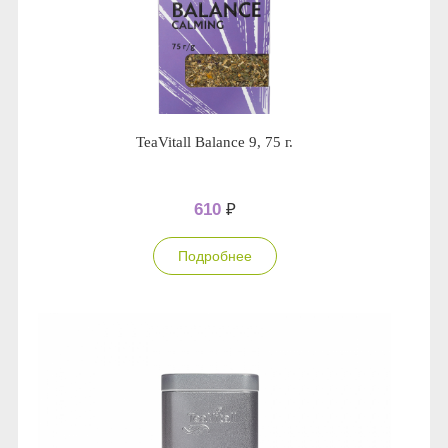
Anny Rey
Intilia
Happy Dew
TeaVitall Balance 9, 75 г.
Enjoy Care
610
₽
Green Minds
Подробнее