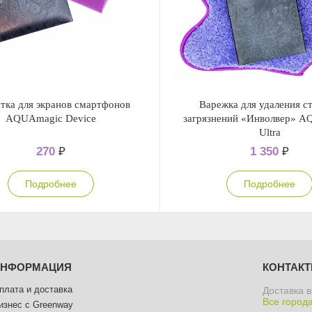
тка для экранов смартфонов
Варежка для удаления с
AQUAmagic Device
загрязнений «Инволвер» 
Ultra
270
₽
1 350
₽
Подробнее
Подробнее
ИНФОРМАЦИЯ
КОНТАК
плата и доставка
Доставка в
Все города
изнес с Greenway