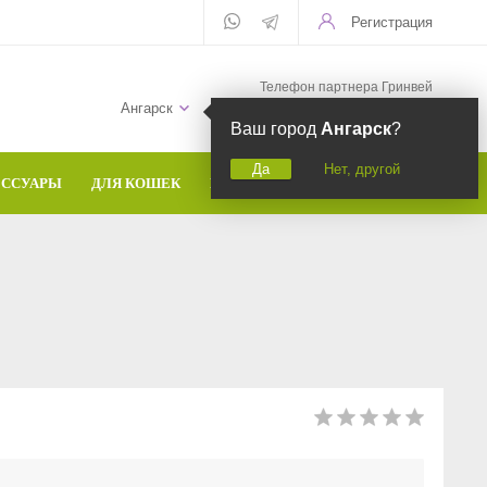
Регистрация
Телефон партнера Гринвей
+7 (958) 582-20-81
Ангарск
Ваш город
Ангарск
?
Да
Нет, другой
ЕССУАРЫ
ДЛЯ КОШЕК
БРЕНДЫ