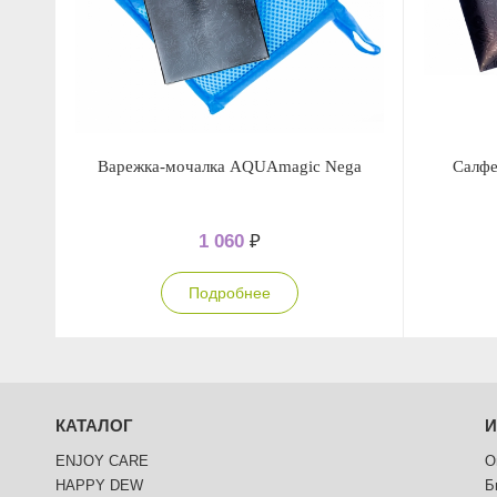
Варежка-мочалка AQUAmagic Nega
Салфе
1 060
₽
Подробнее
КАТАЛОГ
ENJOY CARE
О
HAPPY DEW
Б