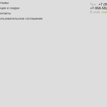
тзывы
Тел.:
+7 (9
кции и скидки
+7-958-582
E-mail:
mai
онтакты
ользовательское соглашение