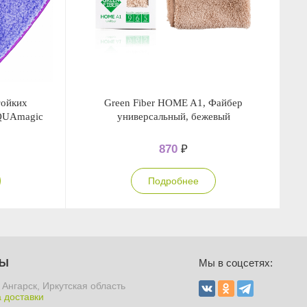
тойких
Green Fiber HOME A1, Файбер
Са
AQUAmagic
универсальный, бежевый
870
₽
Подробнее
ТЫ
Мы в соцсетях:
 Ангарск, Иркутская область
 доставки