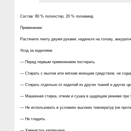
Anny Rey
Состав: 80 % полиэстер, 20 % полиамид
Intilia
Применение:
Happy Dew
Растяните ленту двумя руками, наденьте на голову, аккурат
Уход за изделием:
Enjoy Care
— Перед первым применением постирать.
Green Minds
— Стирать с мылом или мягким моющим средством, не соде
— Стирать отдельно от изделий из других тканей и других цв
— Машинная стирка, отжим и сушка в щадящем режиме при т
— Не использовать в условиях высоких температур (не протир
— Не гладить.
— Химчистка запрещена.