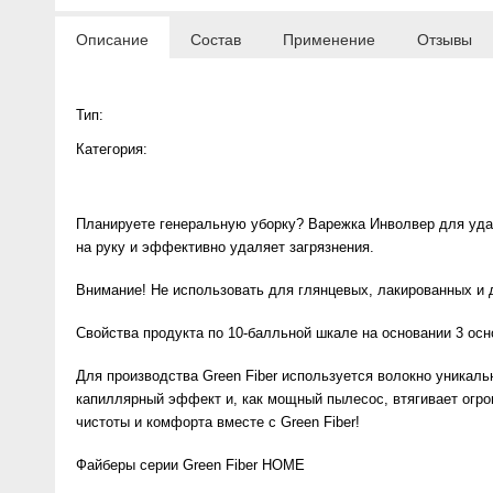
Anny Rey
Описание
Состав
Применение
Отзывы
Intilia
Тип:
Happy Dew
Категория:
Enjoy Care
Планируете генеральную уборку? Варежка Инволвер для удал
на руку и эффективно удаляет загрязнения.
Green Minds
Внимание! Не использовать для глянцевых, лакированных и 
Свойства продукта по 10-балльной шкале на основании 3 ос
Для производства Green Fiber используется волокно уникаль
капиллярный эффект и, как мощный пылесос, втягивает огром
чистоты и комфорта вместе с Green Fiber!
Файберы серии Green Fiber HOME