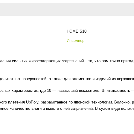
HOME S10
Инволвер
ения сильных жиросодержащих загрязнений – то, что вам точно пригоди
деликатных поверхностей, а также для элементов и изделий из нержаве
новных характеристик, где 10 — наивысший показатель. Впитываемость
ного плетения UpPoly, разработанное по японской технологии. Волокно,
ное количество влаги и вместе с ней загрязнений. В сухом виде волокно