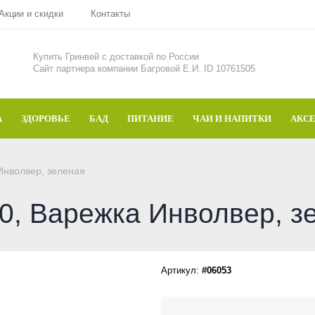
Акции и скидки
Контакты
Купить Гринвей c доставкой по России
Сайт партнера компании Багровой Е.И. ID 10761505
А
ЗДОРОВЬЕ
БАД
ПИТАНИЕ
ЧАИ И НАПИТКИ
АКС
Инволвер, зеленая
0, Варежка Инволвер, з
Артикул:
#06053