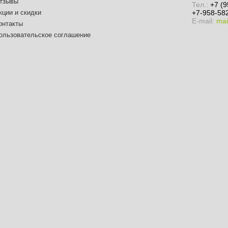
тзывы
Тел.:
+7 (9
кции и скидки
+7-958-582
E-mail:
mai
онтакты
ользовательское соглашение