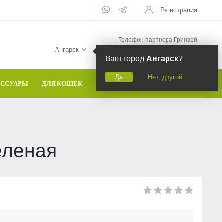
Регистрация
Телефон партнера Гринвей
+7 (958) 582-20-81
Ангарск
Ваш город
Ангарск
?
Да
Нет, другой
ЕССУАРЫ
ДЛЯ КОШЕК
БРЕНДЫ
еленая