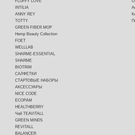
FLUFFY LOVE
О
INTILIA
А
ANNY REY
К
TOTTY
П
GREEN FIBER.MOP
Hemp Beauty Collection
FOET
WELLLAB
SHARME-ESSENTIAL
SHARME
BIOTRIM
САЛФЕТКИ
СТАРТОВЫЕ НАБОРЫ
АКСЕССУАРЫ
NICE CODE
ECOPAM
HEALTHBERRY
Чай TEAVITALL
GREEN MINDS
REVITALL
BALANCER