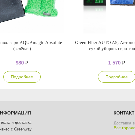
Инволвер» AQUAmagic Absolute
Green Fiber AUTO A5, Автопо
(зелёная)
сухой уборки, серо-го
980
₽
1 570
₽
Подробнее
Подробнее
ИНФОРМАЦИЯ
КОНТАК
плата и доставка
Доставка в
Все города
изнес с Greenway