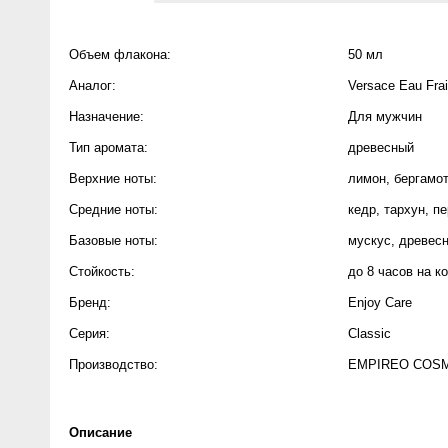
Anny Rey
Объем флакона:
50 мл
Intilia
Аналог:
Versace Eau Fra
Назначение:
Для мужчин
Happy Dew
Тип аромата:
древесный
Enjoy Care
Верхние ноты:
лимон
,
бергамот
Средние ноты:
кедр
,
тархун
,
пе
Green Minds
Базовые ноты:
мускус
,
древес
Стойкость:
до 8 часов на к
Бренд:
Enjoy Care
Серия:
Classic
Производство:
EMPIREO COS
Описание