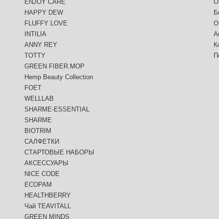
ENJOY CARE
О
HAPPY DEW
Б
FLUFFY LOVE
О
INTILIA
А
ANNY REY
К
TOTTY
П
GREEN FIBER.MOP
Hemp Beauty Collection
FOET
WELLLAB
SHARME-ESSENTIAL
SHARME
BIOTRIM
САЛФЕТКИ
СТАРТОВЫЕ НАБОРЫ
АКСЕССУАРЫ
NICE CODE
ECOPAM
HEALTHBERRY
Чай TEAVITALL
GREEN MINDS