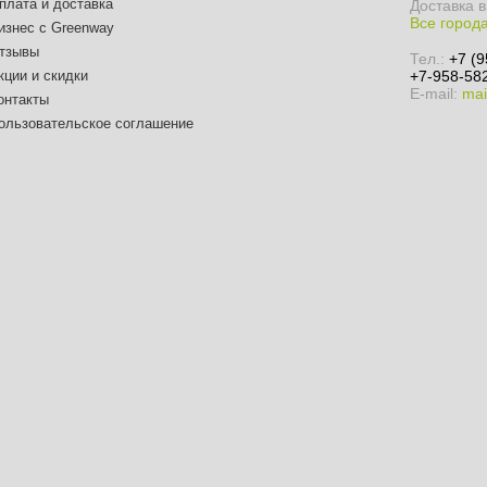
плата и доставка
Доставка в
Все города
изнес с Greenway
тзывы
Тел.:
+7 (9
кции и скидки
+7-958-582
E-mail:
mai
онтакты
ользовательское соглашение