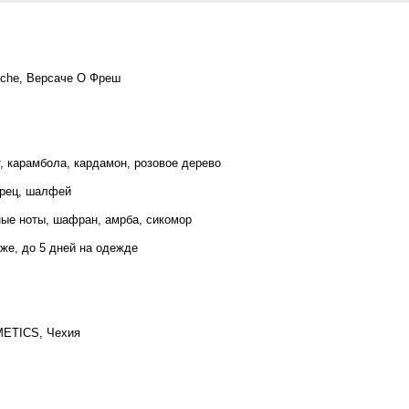
iche
,
Версаче О Фреш
,
карамбола
,
кардамон
,
розовое дерево
рец
,
шалфей
ные ноты
,
шафран
,
амрба
,
сикомор
оже
,
до 5 дней на одежде
METICS
,
Чехия