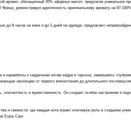
й аромат, обогащенный 20% эфирных масел, предлагая уникальное пре
 О Фреш), демонстрируя идентичность оригинальному аромату на 97-100%
ю до 8 часов на коже и до 5 дней на одежде, предлагают непревзойден
та и карамболы к сердечным нотам кедра и тархуна, завершаясь глубоки
ажающее эволюцию от первого впечатления до длительного послевкусия
, элегантность и мужественность. Он создает особое настроение и подч
ства и свежести, где каждая нота играет ключевую роль в создании уни
в Enjoy Care.