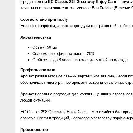
Представляем
EC Classic 298 Greenway Enjoy Care
— мужско
точным аналогом знаменитого Versace Eau Fraiche (Версаче
Соответствие оригиналу
Не просто парфюм, а настоящие духи с выраженной стойкость
Характеристики
Объем: 50 мл
Содержание эфирных масел: 20%
Стойкость: до 8 часов на коже, до 5 дней на одежде
Профиль аромата
Аромат развивается от свежих верхних нот лимона, бергамо
обеспечивает многогранное ароматическое впечатление, отр
Аромат идеально подходит для мужчин, ценящих страстность
любой ситуации.
EC Classic 298 Greenway Enjoy Care — это симбиоз благород
современности и традиций, благодаря мастерству парфюмеро
Производство