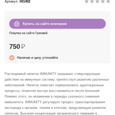
Артикул:
#01402
Anny Rey
Intilia
Купить на сайте компании
Happy Dew
Покупка на сайте Гринвей
750
Р
Enjoy Care
Наличие и цену уточняйте
Green Minds
Растворимый напиток IMMUNITY оказывает стимулирующее
действие на иммунную систему, препятствуя развитию различных
заболеваний. Напиток помогает нормализовать адаптационные
процессы, позволяя быстро восстановиться после болезней.
Помимо этого, он незаменим в периоды сезонного снижения
иммунитета. IMMUNITY регулирует процесс транспортирования
кислорода к органам, тканям и клеткам, предупреждая развитие
гипоксии. Высокая концентрация органического германия в