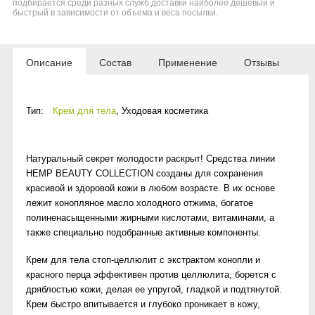
подбирается среди разных служб доставки наиболее дешевый и
быстрый в зависимости от объема и веса посылки.
Описание
Состав
Применение
Отзывы
Тип:
Крем для тела
,
Уходовая косметика
Натуральный секрет молодости раскрыт! Средства линии
HEMP BEAUTY COLLECTION созданы для сохранения
красивой и здоровой кожи в любом возрасте. В их основе
лежит конопляное масло холодного отжима, богатое
полиненасыщенными жирными кислотами, витаминами, а
также специально подобранные активные компоненты.
Крем для тела стоп-целлюлит с экстрактом конопли и
красного перца эффективен против целлюлита, борется с
дряблостью кожи, делая ее упругой, гладкой и подтянутой.
Крем быстро впитывается и глубоко проникает в кожу,