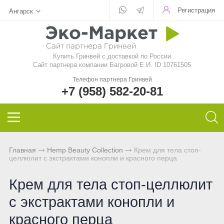
Регистрация
Ангарск
Для стекла
Для стирки
Шампунь
Шампуни
БАД
Функциональные чаи
Aquamagic
Купить Гринвей c доставкой по России
Для посуды
Чистящие средства
Кондиционер для волос
Кондиционер для волос
Природный сорбент
Ежедневные чаи
Aquamatic
Сайт партнера компании Багровой Е.И. ID 10761505
Телефон партнера Гринвей
Авто
Швабры
Натуральное мыло
Натуральное мыло
Восстанавливающий гель
Функциональные напитки
Biotrim
+7 (958) 582-20-81
Инволвер
Текстиль
Минеральная косметика
Зубная паста и порошок
Фульвовые кислоты
Чай дыхательный
Sharme
Универсальные салфетки
Для посудомоечной машины
Уходовая косметика
Дезодоранты для тела
Функциональные чаи
Очищающий чай
Sharme-essential
Главная
Hemp Beauty Collection
Крем для тела стоп-
целлюлит с экстрактами конопли и красного перца
Для чистки зубов
Декоративная косметика
Спонжи для зубов
Функциональные напитки
Женский чай
Welllab
Крем для тела стоп-целлюлит
Для очков
Маски и бустер
Средства женской гигиены
Функциональное питание
Мужской чай
Hemp
с экстрактами конопли и
Для детей
Эфирные масла
Функциональные леденцы
Чай для похудения
Foet
красного перца