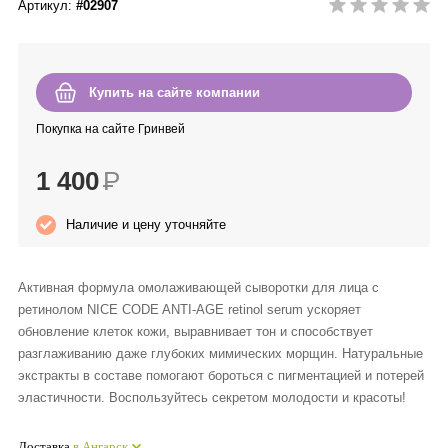
Артикул:
#02907
Anny Rey
Intilia
Купить на сайте компании
Happy Dew
Покупка на сайте Гринвей
1 400
Р
Enjoy Care
Наличие и цену уточняйте
Green Minds
Активная формула омолаживающей сыворотки для лица с
ретинолом NICE CODE ANTI-AGE retinol serum ускоряет
обновление клеток кожи, выравнивает тон и способствует
разглаживанию даже глубоких мимических морщин. Натуральные
экстракты в составе помогают бороться с пигментацией и потерей
эластичности. Воспользуйтесь секретом молодости и красоты!
Доставка
в Ангарск