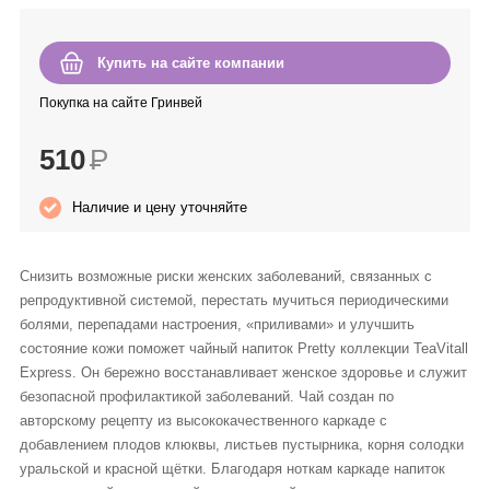
Anny Rey
Купить на сайте компании
Intilia
Покупка на сайте Гринвей
Happy Dew
510
Р
Enjoy Care
Наличие и цену уточняйте
Green Minds
Снизить возможные риски женских заболеваний, связанных с
репродуктивной системой, перестать мучиться периодическими
болями, перепадами настроения, «приливами» и улучшить
состояние кожи поможет чайный напиток Pretty коллекции TeaVitall
Express. Он бережно восстанавливает женское здоровье и служит
безопасной профилактикой заболеваний. Чай создан по
авторскому рецепту из высококачественного каркаде с
добавлением плодов клюквы, листьев пустырника, корня солодки
уральской и красной щётки. Благодаря ноткам каркаде напиток